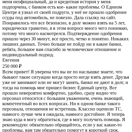
меня неофициальный, да и кредитная история у меня
подпорчена, с банком есть кое- какие проблемы. О Едином
Центре я узнал от своей подруги, у неё не прошло одобрение
ссуды под автомобиль, не повезло. Дала ссылку на сайт.
Понравилось что все безопасно, в долг можно взять на 5 лет,
юридически грамотно, я в этом вопросе много чего понимаю,
потому что много насмотрелся. Подтверждение одобрения
пришло через 30 минут, все просто, четко и понятно. Никаких
лишних данных. Точно больше не пойду ни в какие банки,
ребята, большое вам спасибо за человеческое отношение и
индивидуальный подход.
Евгения
250 000 ₽
Всем привет! Я уверена что вы не по наслышке знаете, что
бывают такие ситуации когда просто негде взять денег. Друзья
уже не занимают или не могут занять, банки не дают в долг, и
тогда на помощь мне пришел бизнес Единый центр. Все
прошло невероятно комфортно, удобно, сразу видно что
персонал относится с большим уважением, очень знающий,
компетентный во всех вопросах. Ни в одном банке такого
персонала, отношения не встретишь. Классно оценили ТС,
намного лучше чем я ожидала, намного достойнее. Я теперь
знаю куда я могу обратиться, где я могу получить помощь. Я
рекомендую: обязательно обращайтесь, если у вас какие-то
проблемы, вам там обязательно помогут в короткий срок.