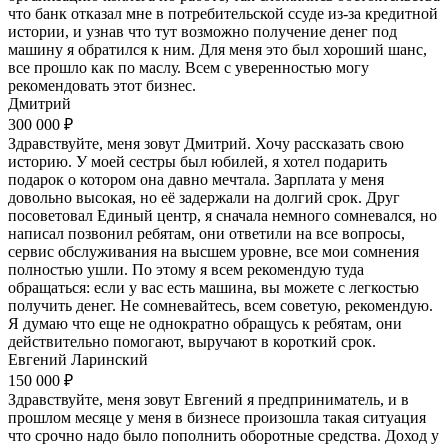
что банк отказал мне в потребительской ссуде из-за кредитной
истории, и узнав что тут возможно получение денег под
машину я обратился к ним. Для меня это был хороший шанс,
все прошло как по маслу. Всем с уверенностью могу
рекомендовать этот бизнес.
Дмитрий
300 000 ₽
Здравствуйте, меня зовут Дмитрий. Хочу рассказать свою
историю. У моей сестры был юбилей, я хотел подарить
подарок о котором она давно мечтала. Зарплата у меня
довольно высокая, но её задержали на долгий срок. Друг
посоветовал Единый центр, я сначала немного сомневался, но
написал позвонил ребятам, они ответили на все вопросы,
сервис обслуживания на высшем уровне, все мои сомнения
полностью ушли. По этому я всем рекомендую туда
обращаться: если у вас есть машина, вы можете с легкостью
получить денег. Не сомневайтесь, всем советую, рекомендую.
Я думаю что еще не однократно обращусь к ребятам, они
действительно помогают, выручают в короткий срок.
Евгений Ларинский
150 000 ₽
Здравствуйте, меня зовут Евгений я предприниматель, и в
прошлом месяце у меня в бизнесе произошла такая ситуация
что срочно надо было пополнить оборотные средства. Доход у