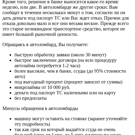
Кроме того, решение в банке выносится какое-то время:
неделю, или две. В автоломбарде же другие сроки: Вам
сообщат в течении нескольких минут о том, согласен ли он
дать деньги под паспорт ТС или Вас ждет отказ. Причин для
отказа довольно мало и все они весьма веские. Прежде всего
это старое неликвидное транспортное средство, которое не
имеет большой рыночной ценности.
Обращаясь в автоломбард, Вы получаете:
быструю обработку заявки (около 30 минут)
быстрое заключение договора (на всю процедуру
автозайма потребуется 1-2 часа)
более высокие, чем в банке, ссуды (до 95% стоимости
авто)
под выгодный процент (процент зависит от суммы)
микрозаймы от 10 000 руб.
деньги под паспорт ТС наличными или на карту
без предоплаты
Минусы обращения в автоломбарды
машину могут оставить на стоянке (заранее уточняйте
эту подробность)
так как срок на который выдаётся ссуда не очень
большой (срок от 1 мес. до 5 лет), платежи по ссуде