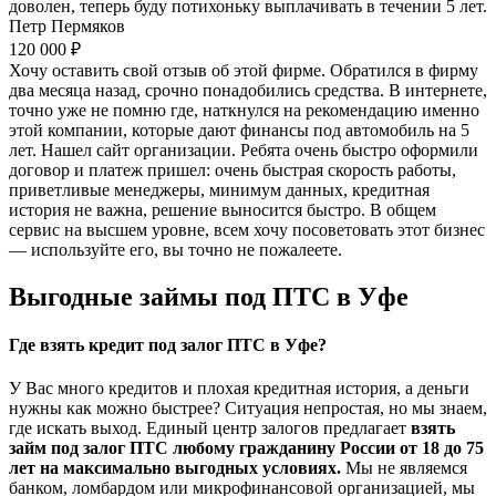
доволен, теперь буду потихоньку выплачивать в течении 5 лет.
Петр Пермяков
120 000 ₽
Хочу оставить свой отзыв об этой фирме. Обратился в фирму
два месяца назад, срочно понадобились средства. В интернете,
точно уже не помню где, наткнулся на рекомендацию именно
этой компании, которые дают финансы под автомобиль на 5
лет. Нашел сайт организации. Ребята очень быстро оформили
договор и платеж пришел: очень быстрая скорость работы,
приветливые менеджеры, минимум данных, кредитная
история не важна, решение выносится быстро. В общем
сервис на высшем уровне, всем хочу посоветовать этот бизнес
— используйте его, вы точно не пожалеете.
Выгодные займы под ПТС в Уфе
Где взять кредит под залог ПТС в Уфе?
У Вас много кредитов и плохая кредитная история, а деньги
нужны как можно быстрее? Ситуация непростая, но мы знаем,
где искать выход. Единый центр залогов предлагает
взять
займ под залог ПТС любому гражданину России от 18 до 75
лет на максимально выгодных условиях.
Мы не являемся
банком, ломбардом или микрофинансовой организацией, мы