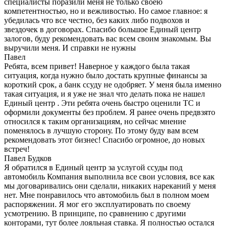
специалисты поразили меня не только своею
компетентностью, но и вежливостью. Но самое главное: я
убедилась что все честно, без каких либо подвохов и
звездочек в договорах. Спасибо большое Единый центр
залогов, буду рекомендовать вас всем своим знакомым. Вы
выручили меня. И справки не нужны
Павел
Ребята, всем привет! Наверное у каждого была такая
ситуация, когда нужно было достать крупные финансы за
короткий срок, а банк ссуду не одобряет. У меня была именно
такая ситуация, и я уже не знал что делать пока не нашел
Единый центр . Эти ребята очень быстро оценили ТС и
оформили документы без проблем. Я ранее очень предвзято
относился к таким организациям, но сейчас мнение
поменялось в лучшую сторону. По этому буду вам всем
рекомендовать этот бизнес! Спасибо огромное, до новых
встреч!
Павел Будков
Я обратился в Единый центр за услугой ссуды под
автомобиль Компания выполнила все свои условия, все как
мы договаривались они сделали, никаких нареканий у меня
нет. Мне понравилось что автомобиль был в полном моем
распоряжении. Я мог его эксплуатировать по своему
усмотрению. В принципе, по сравнению с другими
конторами, тут более лояльная ставка. Я полностью остался