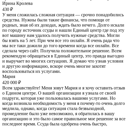
Ирина Кролева
430 ₽
У меня сложилась сложная ситуация — срочно понадобились
средства. Нужны были такие финансы, что помощи от
родных, зная об их доходах, ждать было нечего. Долго искали
по городу источник ссуды и нашли Единый центр где под эту
вот машину нам удалось получить нужные средства. Могли
бы взять на 5 лет. При чем все это онлайн. Я очень рада что
мы все таки дожили до того времени когда все онлайн. Все
сделала через сайт. Получила положительное решение. Всем
рекомендую обращаться в Единый центр, это правда выгодно
и выручает во многих ситуациях. Я думаю что узнав условия
и другую информацию, вскоре очень многие захотят
воспользоваться их услугами.
Мария
420 000 ₽
Всем здравствуйте! Меня зовут Мария и я хочу оставить отзыв
о Едином центре. О вашей организации я узнала от своей
подруги, которая уже пользовалась вашими услугами. Но
когда возникла необходимость у меня я почему-то очень долго
медлила, однако, когда ситуация стала безвыходной,
промедление было уже невозможно, я обратилась в вашу
организацию и это было самое правильное мое решение за все
последнее время. Ссуда была одобрена очень быстро,